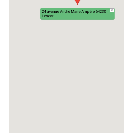
24 avenue André Marie Ampère 64230
Lescar