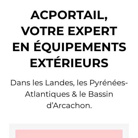
ACPORTAIL,
Chantiers
VOTRE EXPERT
Devis
EN ÉQUIPEMENTS
Contact
EXTÉRIEURS
Guide & Aide
Dans les Landes, les Pyrénées-
Atlantiques & le Bassin
Nous Recrutons
d’Arcachon.
Qui sommes-nous ?