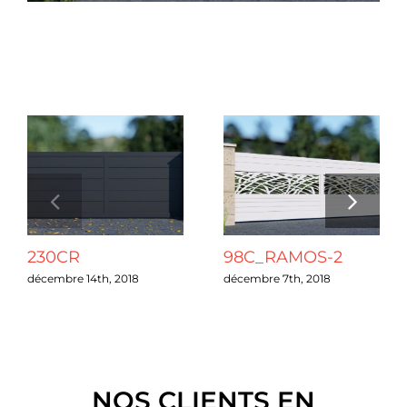
Chantiers
Projets connexes
Devis
Contact
Guide & Aide
230CR
98C_RAMOS-2
Nous Recrutons
décembre 14th, 2018
décembre 7th, 2018
Qui sommes-nous ?
NOS CLIENTS EN