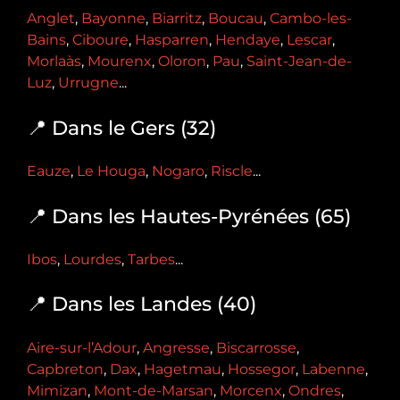
Anglet
,
Bayonne
,
Biarritz
,
Boucau
,
Cambo-les-
Bains
,
Ciboure
,
Hasparren
,
Hendaye
,
Lescar
,
Morlaàs
,
Mourenx
,
Oloron
,
Pau
,
Saint-Jean-de-
Luz
,
Urrugne
...
📍 Dans le Gers (32)
Eauze
,
Le Houga
,
Nogaro
,
Riscle
...
📍 Dans les Hautes-Pyrénées (65)
Ibos
,
Lourdes
,
Tarbes
...
📍 Dans les Landes (40)
Aire-sur-l’Adour
,
Angresse
,
Biscarrosse
,
Capbreton
,
Dax
,
Hagetmau
,
Hossegor
,
Labenne
,
Mimizan
,
Mont-de-Marsan
,
Morcenx
,
Ondres
,