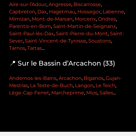
Aire-sur-l’Adour
,
Angresse
,
Biscarrosse
,
Capbreton
,
Dax
,
Hagetmau
,
Hossegor
,
Labenne
,
Mimizan
,
Mont-de-Marsan
,
Morcenx
,
Ondres
,
Parentis-en-Born
,
Saint-Martin-de-Seignanx
,
Saint-Paul-lès-Dax
,
Saint-Pierre-du-Mont
,
Saint-
Sever
,
Saint-Vincent-de-Tyrosse
,
Soustons
,
Tarnos
,
Tartas
...
📍 Sur le Bassin d’Arcachon (33)
Andernos-les-Bains
,
Arcachon
,
Biganos
,
Gujan-
Mestras
,
La Teste-de-Buch
,
Langon
,
Le Teich
,
Lège-Cap-Ferret
,
Marcheprime
,
Mios
,
Salles
...