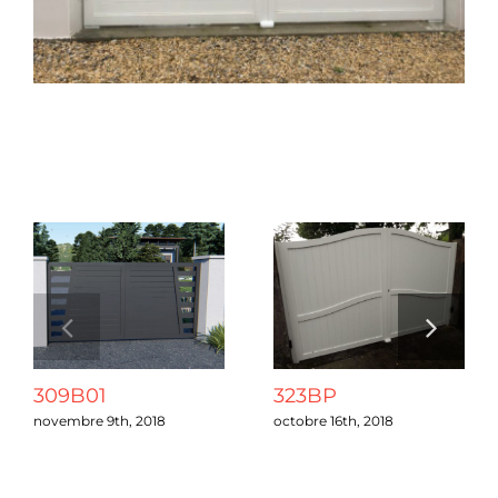
Chantiers
Devis
Projets connexes
Contact
Guide & Aide
Nous Recrutons
309B01
323BP
Qui sommes-nous ?
novembre 9th, 2018
octobre 16th, 2018