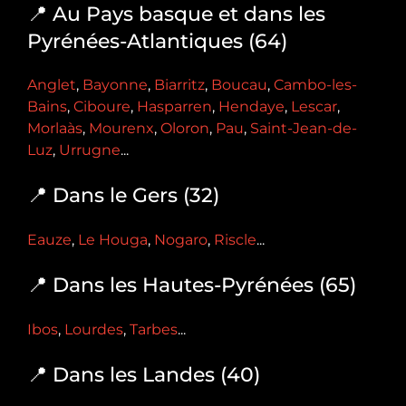
📍 Au Pays basque et dans les
Pyrénées-Atlantiques (64)
Anglet
,
Bayonne
,
Biarritz
,
Boucau
,
Cambo-les-
Bains
,
Ciboure
,
Hasparren
,
Hendaye
,
Lescar
,
Morlaàs
,
Mourenx
,
Oloron
,
Pau
,
Saint-Jean-de-
Luz
,
Urrugne
...
📍 Dans le Gers (32)
Eauze
,
Le Houga
,
Nogaro
,
Riscle
...
📍 Dans les Hautes-Pyrénées (65)
Ibos
,
Lourdes
,
Tarbes
...
📍 Dans les Landes (40)