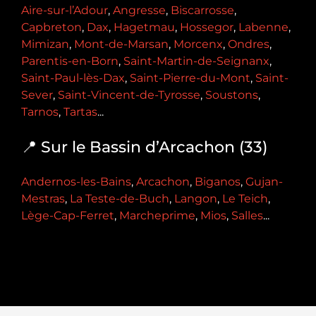
Aire-sur-l’Adour
,
Angresse
,
Biscarrosse
,
Capbreton
,
Dax
,
Hagetmau
,
Hossegor
,
Labenne
,
Mimizan
,
Mont-de-Marsan
,
Morcenx
,
Ondres
,
Parentis-en-Born
,
Saint-Martin-de-Seignanx
,
Saint-Paul-lès-Dax
,
Saint-Pierre-du-Mont
,
Saint-
Sever
,
Saint-Vincent-de-Tyrosse
,
Soustons
,
Tarnos
,
Tartas
...
📍 Sur le Bassin d’Arcachon (33)
Andernos-les-Bains
,
Arcachon
,
Biganos
,
Gujan-
Mestras
,
La Teste-de-Buch
,
Langon
,
Le Teich
,
Lège-Cap-Ferret
,
Marcheprime
,
Mios
,
Salles
...