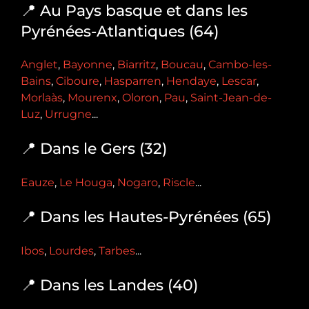
📍 Au Pays basque et dans les
Pyrénées-Atlantiques (64)
Anglet
,
Bayonne
,
Biarritz
,
Boucau
,
Cambo-les-
Bains
,
Ciboure
,
Hasparren
,
Hendaye
,
Lescar
,
Morlaàs
,
Mourenx
,
Oloron
,
Pau
,
Saint-Jean-de-
Luz
,
Urrugne
...
📍 Dans le Gers (32)
Eauze
,
Le Houga
,
Nogaro
,
Riscle
...
📍 Dans les Hautes-Pyrénées (65)
Ibos
,
Lourdes
,
Tarbes
...
📍 Dans les Landes (40)