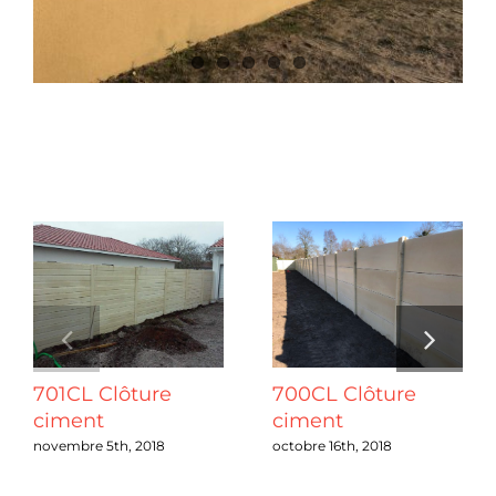
Chantiers
Devis
Projets connexes
Contact
Guide & Aide
Nous Recrutons
701CL Clôture
700CL Clôture
Qui sommes-nous ?
ciment
ciment
novembre 5th, 2018
octobre 16th, 2018