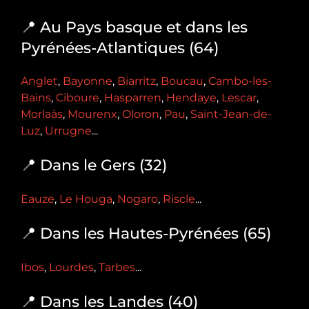
📍 Au Pays basque et dans les
Pyrénées-Atlantiques (64)
Anglet
,
Bayonne
,
Biarritz
,
Boucau
,
Cambo-les-
Bains
,
Ciboure
,
Hasparren
,
Hendaye
,
Lescar
,
Morlaàs
,
Mourenx
,
Oloron
,
Pau
,
Saint-Jean-de-
Luz
,
Urrugne
...
📍 Dans le Gers (32)
Eauze
,
Le Houga
,
Nogaro
,
Riscle
...
📍 Dans les Hautes-Pyrénées (65)
Ibos
,
Lourdes
,
Tarbes
...
📍 Dans les Landes (40)