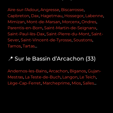
Aire-sur-l’Adour
,
Angresse
,
Biscarrosse
,
Capbreton
,
Dax
,
Hagetmau
,
Hossegor
,
Labenne
,
Mimizan
,
Mont-de-Marsan
,
Morcenx
,
Ondres
,
Parentis-en-Born
,
Saint-Martin-de-Seignanx
,
Saint-Paul-lès-Dax
,
Saint-Pierre-du-Mont
,
Saint-
Sever
,
Saint-Vincent-de-Tyrosse
,
Soustons
,
Tarnos
,
Tartas
...
📍 Sur le Bassin d’Arcachon (33)
Andernos-les-Bains
,
Arcachon
,
Biganos
,
Gujan-
Mestras
,
La Teste-de-Buch
,
Langon
,
Le Teich
,
Lège-Cap-Ferret
,
Marcheprime
,
Mios
,
Salles
...