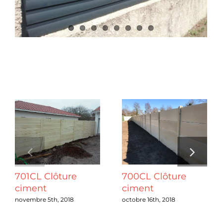
Chantiers
Devis
Projets connexes
Contact
Guide & Aide
Nous Recrutons
701CL Clôture
700CL Clôture
Qui sommes-nous ?
ciment
ciment
novembre 5th, 2018
octobre 16th, 2018