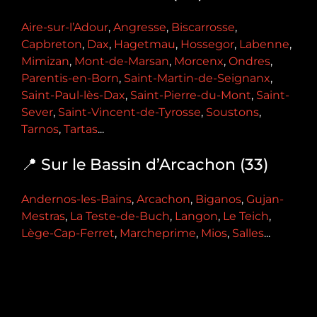
Aire-sur-l’Adour
,
Angresse
,
Biscarrosse
,
Capbreton
,
Dax
,
Hagetmau
,
Hossegor
,
Labenne
,
Mimizan
,
Mont-de-Marsan
,
Morcenx
,
Ondres
,
Parentis-en-Born
,
Saint-Martin-de-Seignanx
,
Saint-Paul-lès-Dax
,
Saint-Pierre-du-Mont
,
Saint-
Sever
,
Saint-Vincent-de-Tyrosse
,
Soustons
,
Tarnos
,
Tartas
...
📍 Sur le Bassin d’Arcachon (33)
Andernos-les-Bains
,
Arcachon
,
Biganos
,
Gujan-
Mestras
,
La Teste-de-Buch
,
Langon
,
Le Teich
,
Lège-Cap-Ferret
,
Marcheprime
,
Mios
,
Salles
...