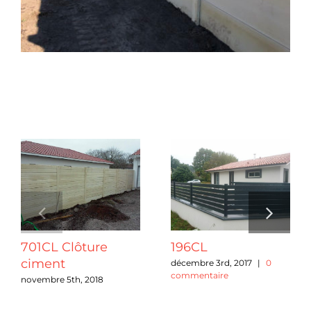
Chantiers
Devis
Projets connexes
Contact
Guide & Aide
Nous Recrutons
701CL Clôture
196CL
Qui sommes-nous ?
ciment
décembre 3rd, 2017
|
0
commentaire
novembre 5th, 2018