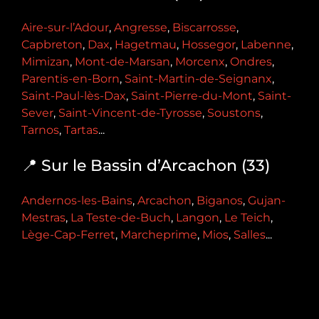
Aire-sur-l’Adour
,
Angresse
,
Biscarrosse
,
Capbreton
,
Dax
,
Hagetmau
,
Hossegor
,
Labenne
,
Mimizan
,
Mont-de-Marsan
,
Morcenx
,
Ondres
,
Parentis-en-Born
,
Saint-Martin-de-Seignanx
,
Saint-Paul-lès-Dax
,
Saint-Pierre-du-Mont
,
Saint-
Sever
,
Saint-Vincent-de-Tyrosse
,
Soustons
,
Tarnos
,
Tartas
...
📍 Sur le Bassin d’Arcachon (33)
Andernos-les-Bains
,
Arcachon
,
Biganos
,
Gujan-
Mestras
,
La Teste-de-Buch
,
Langon
,
Le Teich
,
Lège-Cap-Ferret
,
Marcheprime
,
Mios
,
Salles
...