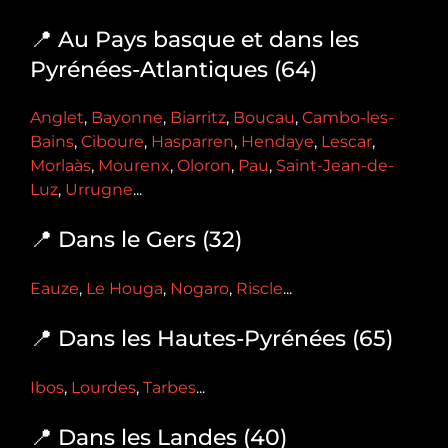
📍 Au Pays basque et dans les
Pyrénées-Atlantiques (64)
Anglet
,
Bayonne
,
Biarritz
,
Boucau
,
Cambo-les-
Bains
,
Ciboure
,
Hasparren
,
Hendaye
,
Lescar
,
Morlaàs
,
Mourenx
,
Oloron
,
Pau
,
Saint-Jean-de-
Luz
,
Urrugne
...
📍 Dans le Gers (32)
Eauze
,
Le Houga
,
Nogaro
,
Riscle
...
📍 Dans les Hautes-Pyrénées (65)
Ibos
,
Lourdes
,
Tarbes
...
📍 Dans les Landes (40)