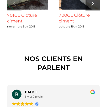
Chantiers
701CL Clôture
700CL Clôture
ciment
ciment
Devis
novembre 5th, 2018
octobre 16th, 2018
Contact
Guide & Aide
NOS CLIENTS EN
PARLENT
Nous Recrutons
Qui sommes-nous ?
BALDJI
il y a 2 mois