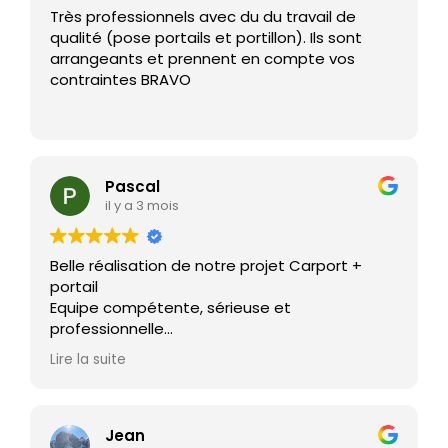
Très professionnels avec du du travail de
qualité (pose portails et portillon). Ils sont
arrangeants et prennent en compte vos
contraintes BRAVO
Pascal
il y a 3 mois
Belle réalisation de notre projet Carport +
portail
Equipe compétente, sérieuse et
professionnelle
Un grand MERCI tout particulier à José, qui a
Lire la suite
fait un travail exemplaire sur les contraintes
rencontrées sur ce chantier
Je recommande cette entreprise sérieuse et
compétente , rapport qualité /prix
Jean