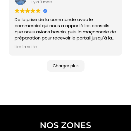
intéressant.
il y a 3 mois
Pascal M. ( 40)
De la prise de la commande avec le
commercial qui nous a apporté les conseils
que nous avions besoin, puis la maçonnerie de
préparation pour recevoir le portail jusqu'à la
pause de celui ci tout c'est déroulé à la
Lire la suite
perfection . Des équipes discrètes
,sympathiques et professionnelles sans
oublier les quelques contacts téléphoniques
Charger plus
toujours très agréables avec l'assistante
commerciale. Le portail (un double coulissant)
correspond entièrement à nos attentes,
d'une très belle qualité et d'un très beau
rendu. Le tout à un tarif très correct . Un très
grand merci pour ce magnifique résultat.
NOS ZONES