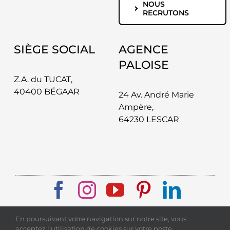
NOUS
RECRUTONS
SIÈGE SOCIAL
AGENCE
PALOISE
Z.A. du TUCAT,
40400 BÉGAAR
24 Av. André Marie
Ampère,
64230 LESCAR
En poursuivant votre navigation sur notre site, vous
Copyright ACPORTAIL 2026 | Tous droits
acceptez l'utilisation de cookies sur votre poste.