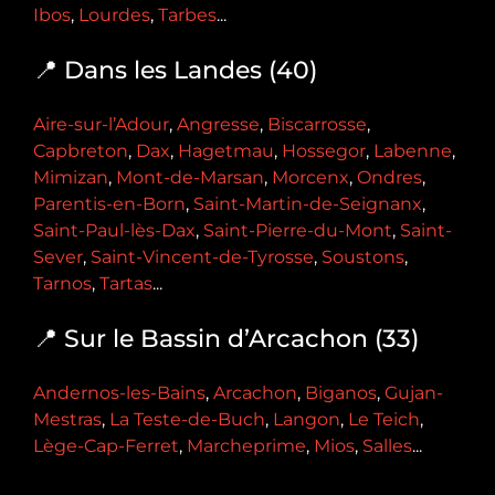
Ibos
,
Lourdes
,
Tarbes
...
📍 Dans les Landes (40)
Aire-sur-l’Adour
,
Angresse
,
Biscarrosse
,
Capbreton
,
Dax
,
Hagetmau
,
Hossegor
,
Labenne
,
Mimizan
,
Mont-de-Marsan
,
Morcenx
,
Ondres
,
Parentis-en-Born
,
Saint-Martin-de-Seignanx
,
Saint-Paul-lès-Dax
,
Saint-Pierre-du-Mont
,
Saint-
Sever
,
Saint-Vincent-de-Tyrosse
,
Soustons
,
Tarnos
,
Tartas
...
📍 Sur le Bassin d’Arcachon (33)
Andernos-les-Bains
,
Arcachon
,
Biganos
,
Gujan-
Mestras
,
La Teste-de-Buch
,
Langon
,
Le Teich
,
Lège-Cap-Ferret
,
Marcheprime
,
Mios
,
Salles
...