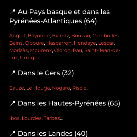
📍 Au Pays basque et dans les
Pyrénées-Atlantiques (64)
Anglet
,
Bayonne
,
Biarritz
,
Boucau
,
Cambo-les-
Bains
,
Ciboure
,
Hasparren
,
Hendaye
,
Lescar
,
Morlaàs
,
Mourenx
,
Oloron
,
Pau
,
Saint-Jean-de-
Luz
,
Urrugne
...
📍 Dans le Gers (32)
Eauze
,
Le Houga
,
Nogaro
,
Riscle
...
📍 Dans les Hautes-Pyrénées (65)
Ibos
,
Lourdes
,
Tarbes
...
📍 Dans les Landes (40)