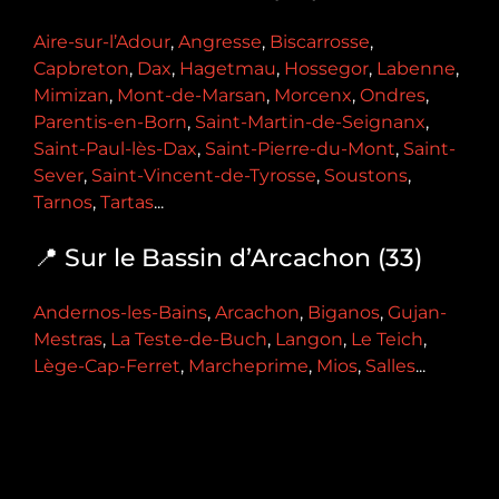
Aire-sur-l’Adour
,
Angresse
,
Biscarrosse
,
Capbreton
,
Dax
,
Hagetmau
,
Hossegor
,
Labenne
,
Mimizan
,
Mont-de-Marsan
,
Morcenx
,
Ondres
,
Parentis-en-Born
,
Saint-Martin-de-Seignanx
,
Saint-Paul-lès-Dax
,
Saint-Pierre-du-Mont
,
Saint-
Sever
,
Saint-Vincent-de-Tyrosse
,
Soustons
,
Tarnos
,
Tartas
...
📍 Sur le Bassin d’Arcachon (33)
Andernos-les-Bains
,
Arcachon
,
Biganos
,
Gujan-
Mestras
,
La Teste-de-Buch
,
Langon
,
Le Teich
,
Lège-Cap-Ferret
,
Marcheprime
,
Mios
,
Salles
...